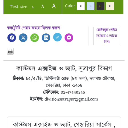
A
Color
A
Text size
C
C
C
C
A
কনটেন্টটি শেয়ার করতে ক্লিক করুন
কাস্টমস এক্সাইজ ও ভ্যাট, সুত্রাপুর বিভাগ
ঠিকানা:
৯৫/৫/ডি, ডিস্টিলারী রোড (৮ম তলা), দয়াগঞ্জ চৌরাস্তা,
গেন্ডারিয়া, ঢাকা -১২০৪
টেলিফোন:
02-47440245
ইমেইল:
divisionsutrapur@gmail.com
কাস্টমস এক্সাইজ ও ভ্যাট, গেন্ডারিয়া সার্কেল ,