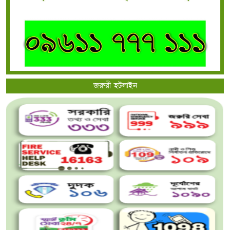
জরুরী হটলাইন