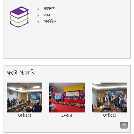
প্রকাশনা
খবর
আর্কাইভ
ফটো গ্যালারি
Others
Event
Offical
সব