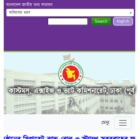
বাংলাদেশ জাতীয় তথ্য বাতায়ন
অফিসের ধরণ
English
Search
কাস্টমস্, এক্সাইজ ও ভ্যাট কমিশনারেট, ঢাকা (পূর্ব
)
মেন্যু