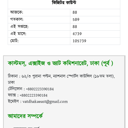
ভিজিটর কাউন্ট
আজকে:
88
গতকাল:
589
এই সপ্তাহে:
88
এই মাসে:
4739
মোট:
105739
কাস্টমস্, এক্সাইজ ও ভ্যাট কমিশনারেট, ঢাকা (পূর্ব )
ঠিকানা : ৬২/৩ পুরানা পল্টন, ন্যাশনাল স্পোর্টস কাউন্সিল (১৮তম তলা),
ঢাকা
টেলিফোন : +8802223390184
ফ্যাক্স : +8802223390184
ইমেইল : vatdhakaeast@gmail.com
আমাদের সম্পর্কে