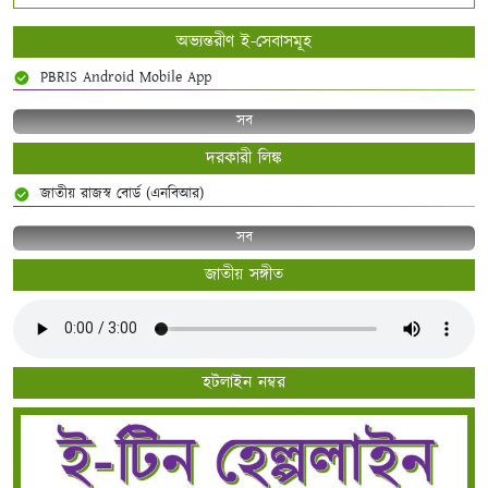
অভ্যন্তরীণ ই-সেবাসমূহ
PBRIS Android Mobile App
সব
দরকারী লিঙ্ক
জাতীয় রাজস্ব বোর্ড (এনবিআর)
সব
জাতীয় সঙ্গীত
হটলাইন নম্বর