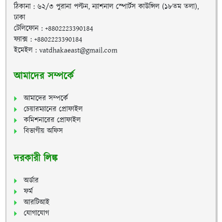
ঠিকানা : ৬২/৩ পুরানা পল্টন, ন্যাশনাল স্পোর্টস কাউন্সিল (১৮তম তলা),
ঢাকা
টেলিফোন : +8802223390184
ফ্যাক্স : +8802223390184
ইমেইল : vatdhakaeast@gmail.com
আমাদের সম্পর্কে
আমাদের সম্পর্কে
চেয়ারম্যানের প্রোফাইল
কমিশনারের প্রোফাইল
বিভাগীয় অফিস
দরকারী লিঙ্ক
অর্ডার
ফর্ম
আরটিআই
যোগাযোগ