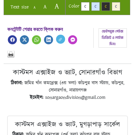
A
Color
A
Text size
C
C
C
C
A
কনটেন্টটি শেয়ার করতে ক্লিক করুন
কাস্টমস এক্সাইজ ও ভ্যাট, সোনারগাঁও বিভাগ
ঠিকানা:
জমির খাঁন কমপ্লেক্স (৩য় তলা) কাঁচপুর বাস স্ট্যান্ড, কাঁচপুর,
সোনারগাঁও, নারায়ণগঞ্জ
ইমেইল:
sonargaondivision@gmail.com
কাস্টমস এক্সাইজ ও ভ্যাট, মুগড়াপাড় সার্কেল
ঠিকানা:
জমির খাঁন কমপ্লেক্স (৩র্থ তলা) কাঁচপুর বাস স্ট্যান্ড,