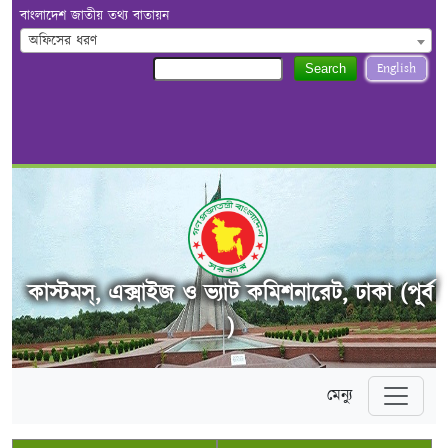
বাংলাদেশ জাতীয় তথ্য বাতায়ন
অফিসের ধরণ
English
Search
কাস্টমস্, এক্সাইজ ও ভ্যাট কমিশনারেট, ঢাকা (পূর্ব
)
মেন্যু