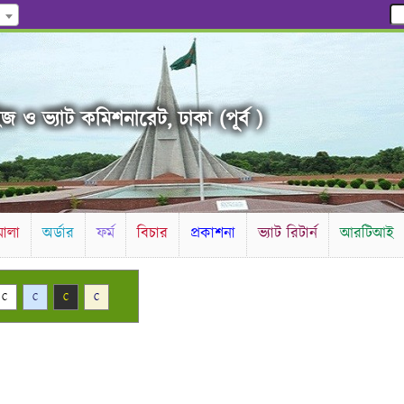
জ ও ভ্যাট কমিশনারেট, ঢাকা (পূর্ব )
ালা
অর্ডার
ফর্ম
বিচার
প্রকাশনা
ভ্যাট রিটার্ন
আরটিআই
C
C
C
C