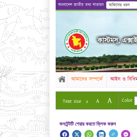
বাংলাদেশ জাতীয় তথ্য বাতায়ন
অফিসের ধরণ
কাস্টমস্, এক্সাই
আমাদের সম্পর্কে
আইন ও বিধিম
A
Color
A
Text size
A
কনটেন্টটি শেয়ার করতে ক্লিক করুন