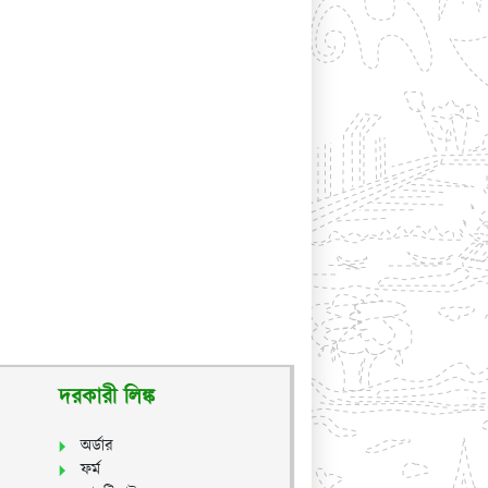
দরকারী লিঙ্ক
অর্ডার
ফর্ম