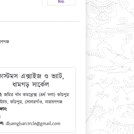
়ণগঞ্জ
কাস্টমস এক্সাইজ ও ভ্যাট,
ধামগড় সার্কেল
া:
জমির খাঁন কমপ্লেক্স (৪র্থ তলা) কাঁচপুর
ট্যান্ড, কাঁচপুর, সোনারগাঁও, নারায়ণগঞ্জ
ফোন:
:
ল:
dhamgharcircle@gmail.com