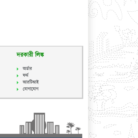
দরকারী লিঙ্ক
অর্ডার
ফর্ম
আরটিআই
যোগাযোগ