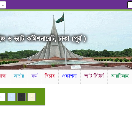
জ ও ভ্যাট কমিশনারেট, ঢাকা (পূর্ব )
ালা
অর্ডার
ফর্ম
বিচার
প্রকাশনা
ভ্যাট রিটার্ন
আরটিআই
C
C
C
C