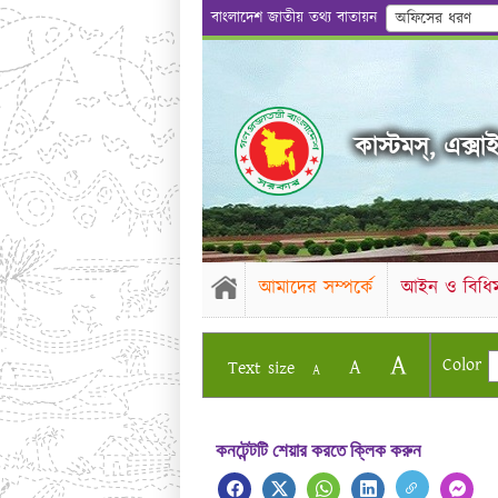
বাংলাদেশ জাতীয় তথ্য বাতায়ন
অফিসের ধরণ
কাস্টমস্, এক্সাই
আমাদের সম্পর্কে
আইন ও বিধিম
A
Color
A
Text size
A
কনটেন্টটি শেয়ার করতে ক্লিক করুন