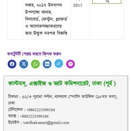
সপ্তাহ, ২০১৭ উদযাপন
2017
উপলক্ষ্যে ব্যানার,
বিলবোর্ড, ফেস্টুন, প্ল্যাকার্ড
ও আলোকসজ্জাকরণের
জন্য উন্মুক্ত দরপত্র বিজ্ঞপ্তি
কনটেন্টটি শেয়ার করতে ক্লিক করুন
কাস্টমস্, এক্সাইজ ও ভ্যাট কমিশনারেট, ঢাকা (পূর্ব )
ঠিকানা : ৬২/৩ পুরানা পল্টন, ন্যাশনাল স্পোর্টস কাউন্সিল (১৮তম তলা),
ঢাকা
টেলিফোন : +8802223390184
ফ্যাক্স : +8802223390184
ইমেইল : vatdhakaeast@gmail.com